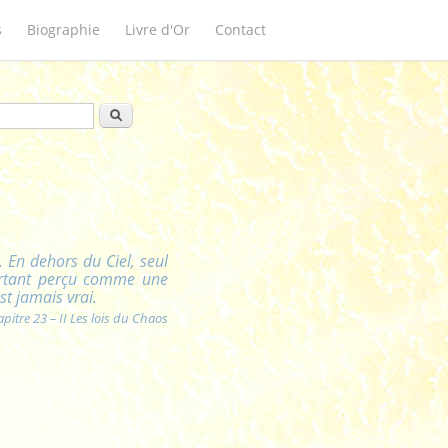
s
Biographie
Livre d'Or
Contact
ulaire de recherche
Rechercher
t. En dehors du Ciel, seul
pourtant perçu comme une
st jamais vrai.
itre 23 – II Les lois du Chaos