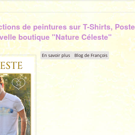
ions de peintures sur T-Shirts, Poste
velle boutique "Nature Céleste"
En savoir plus
à propos de Voeux 2021 - Reprod
Blog de François
disponibles sur la nouvelle bo