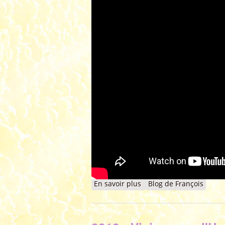
En savoir plus
à propos de Voeux 2012 
Blog de François