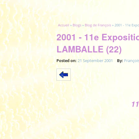
Vous êtes ici
Accueil
»
Blogs
»
Blog de François
» 2001 - 11e Expo
2001 - 11e Expositi
LAMBALLE (22)
Posted on:
21 September 2001
By:
Françoi
1