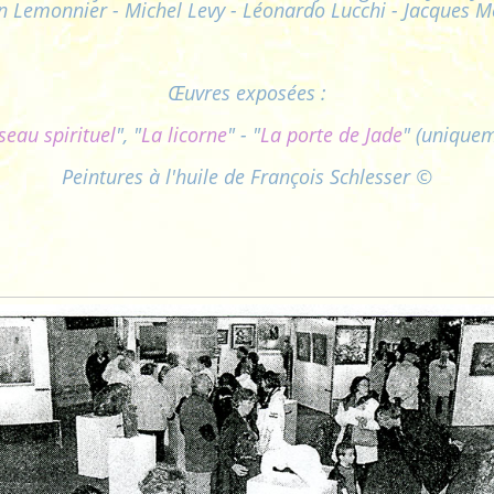
n Lemonnier - Michel Levy - Léonardo Lucchi - Jacques 
Œuvres exposées :
seau spirituel
", "
La licorne
" - "
La porte de Jade
" (uniquem
Peintures à l'huile de François Schlesser ©