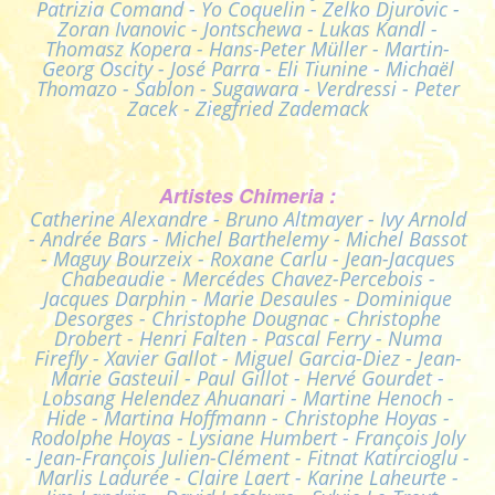
Patrizia Comand - Yo Coquelin - Zelko Djurovic -
Zoran Ivanovic - Jontschewa - Lukas Kandl -
Thomasz Kopera - Hans-Peter Müller - Martin-
Georg Oscity - José Parra - Eli Tiunine - Michaël
Thomazo - Sablon - Sugawara - Verdressi - Peter
Zacek - Ziegfried Zademack
Artistes Chimeria :
Catherine Alexandre - Bruno Altmayer - Ivy Arnold
- Andrée Bars - Michel Barthelemy - Michel Bassot
- Maguy Bourzeix - Roxane Carlu - Jean-Jacques
Chabeaudie - Mercédes Chavez-Percebois -
Jacques Darphin - Marie Desaules - Dominique
Desorges - Christophe Dougnac - Christophe
Drobert - Henri Falten - Pascal Ferry - Numa
Firefly - Xavier Gallot - Miguel Garcia-Diez - Jean-
Marie Gasteuil - Paul Gillot - Hervé Gourdet -
Lobsang Helendez Ahuanari - Martine Henoch -
Hide - Martina Hoffmann - Christophe Hoyas -
Rodolphe Hoyas - Lysiane Humbert - François Joly
- Jean-François Julien-Clément - Fitnat Katircioglu -
Marlis Ladurée - Claire Laert - Karine Laheurte -