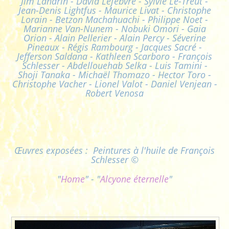
Jim Landrin - David Lefebvre - Sylvie Le-Treut -
Jean-Denis Lightfus - Maurice Livat - Christophe
Lorain - Betzon Machahuachi - Philippe Noet -
Marianne Van-Nunem - Nobuki Omori - Gaia
Orion - Alain Pellerier - Alain Percy - Séverine
Pineaux - Régis Rambourg - Jacques Sacré -
Jefferson Saldana - Kathleen Scarboro - François
Schlesser - Abdellouehab Selka - Luis Tamini -
Shoji Tanaka - Michaël Thomazo - Hector Toro -
Christophe Vacher - Lionel Valot - Daniel Venjean -
Robert Venosa
Œuvres exposées : Peintures à l'huile de François
Schlesser ©
"
Home
" - "
Alcyone éternelle
"