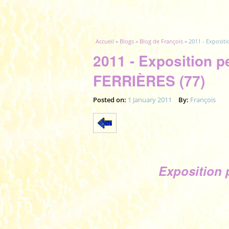
Vous êtes ici
Accueil
»
Blogs
»
Blog de François
» 2011 - Exposit
2011 - Exposition 
FERRIÈRES (77)
Posted on:
1 January 2011
By:
François
Exposition