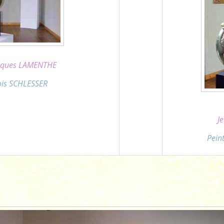
acques LAMENTHE
çois SCHLESSER
J
Pein