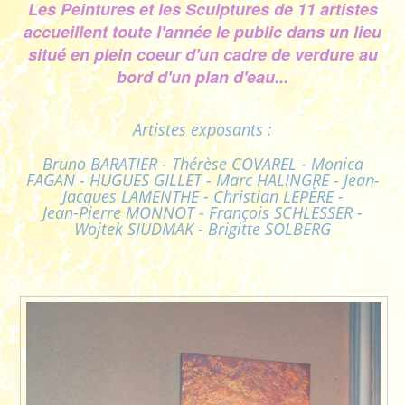
Les Peintures et les Sculptures de 11 artistes
accueillent toute l'année le public dans un lieu
situé en plein coeur d'un cadre de verdure au
bord d'un plan d'eau...
Artistes exposants :
Bruno BARATIER - Thérèse COVAREL - Monica
FAGAN - HUGUES GILLET - Marc HALINGRE - Jean-
Jacques LAMENTHE - Christian LEPÈRE -
Jean-Pierre MONNOT - François SCHLESSER -
Wojtek SIUDMAK - Brigitte SOLBERG