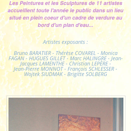
Les Peintures et les Sculptures de 11 artistes
accueillent toute l'année le public dans un lieu
situé en plein coeur d'un cadre de verdure au
bord d'un plan d'eau...
Artistes exposants :
Bruno BARATIER - Thérèse COVAREL - Monica
FAGAN - HUGUES GILLET - Marc HALINGRE - Jean-
Jacques LAMENTHE - Christian LEPÈRE -
Jean-Pierre MONNOT - François SCHLESSER -
Wojtek SIUDMAK - Brigitte SOLBERG