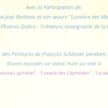
Avec la Participation de:
ne-José Restieau et son œuvre "Lumière des M
 Phoenix-Dubro - Créateurs enseignants de la
n des Peintures de François Schlesser pendant 
Œuvres exposées sur stand: Huile sur toile ©
aisseau spirituel
" - “
L’oracle des Céphéides
” - “
La val