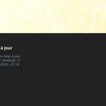
 à jour
re mise à jour
e:
Vendredi, 31
, 2026 - 21:16