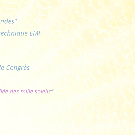
ondes"
 technique EMF
le Congrès
lée des mille soleils
”