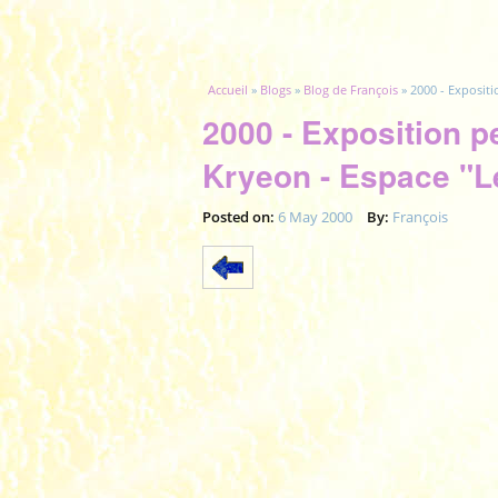
Vous êtes ici
Accueil
»
Blogs
»
Blog de François
» 2000 - Exposit
2000 - Exposition p
Kryeon - Espace "L
Posted on:
6 May 2000
By:
François