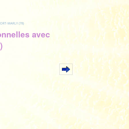
 PORT-MARLY (78)
onnelles avec
)