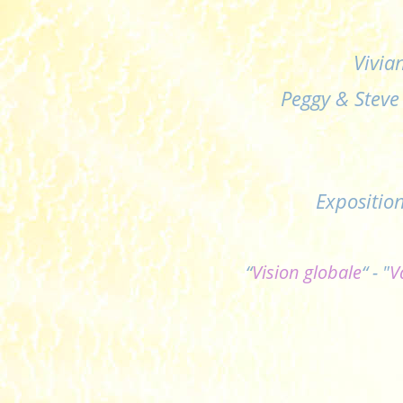
Vivia
Peggy & Steve
Expositio
“
Vision globale
“ - "
V