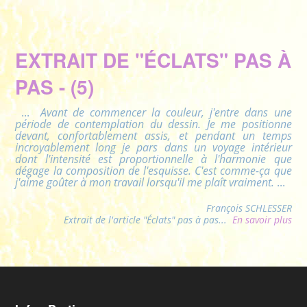
EXTRAIT DE "ÉCLATS" PAS À
PAS - (5)
...
Avant de commencer la couleur, j'entre dans une
période de contemplation du dessin. Je me positionne
devant, confortablement assis, et pendant un temps
incroyablement long je pars dans un voyage intérieur
dont l'intensité est proportionnelle à l'harmonie que
dégage la composition de l'esquisse. C'est comme-ça que
j'aime goûter à mon travail lorsqu'il me plaît vraiment.
...
François SCHLESSER
Extrait de l'article "Éclats" pas à pas...
En savoir plus