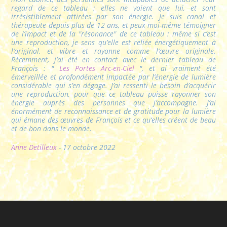
regard de ce tableau : elles ne voient que lui, et sont
irrésistiblement attirées par son énergie. Je suis canal et
thérapeute depuis plus de 12 ans, et peux moi-même témoigner
de l’impact et de la "résonance" de ce tableau : même si c’est
une reproduction, je sens qu’elle est reliée énergétiquement à
l’original, et vibre et rayonne comme l’œuvre originale.
Récemment, j’ai été en contact avec le dernier tableau de
François : "
Les Portes Arc-en-Ciel
", et ai vraiment été
émerveillée et profondément impactée par l’énergie de lumière
considérable qui s’en dégage. J’ai ressenti le besoin d’acquérir
une reproduction, pour que ce tableau puisse rayonner son
énergie auprès des personnes que j’accompagne. J’ai
énormément de reconnaissance et de gratitude pour la lumière
qui émane des œuvres de François et ce qu’elles créent de beau
et de bon dans le monde.
Anne Detilleux
- 17 octobre 2022