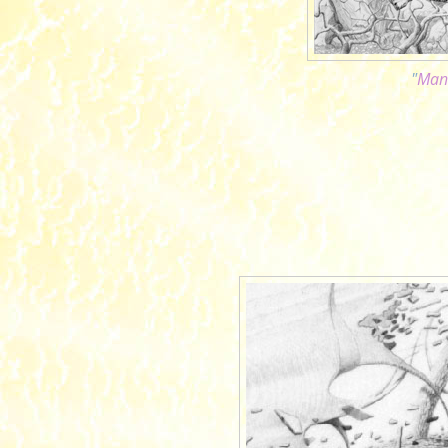
"
Mani