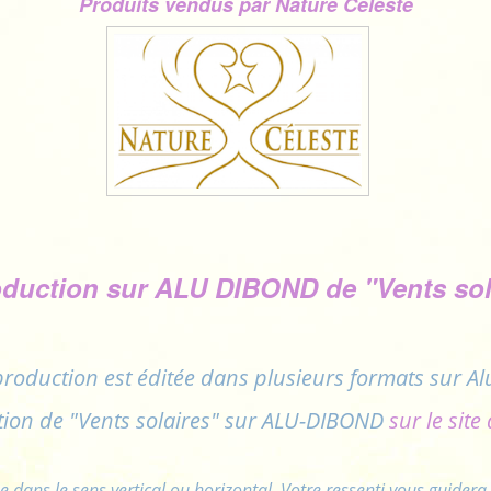
Produits vendus par ​Nature Céleste
duction sur ALU DIBOND de "Vents sol
production est éditée dans plusieurs formats
sur Al
tion de "Vents solaires" sur ALU-DIBOND
sur le site
e dans le sens vertical ou horizontal. Votre ressenti vous guidera