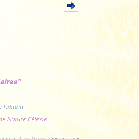
aires"
u Dibond
 de Nature Céleste
 pour ce choix. La sensation procurée