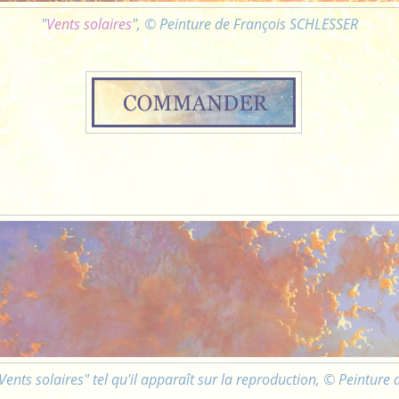
"
Vents solaires
", © Peinture de François SCHLESSER
Vents solaires" tel qu'il apparaît sur la reproduction, © Peinture