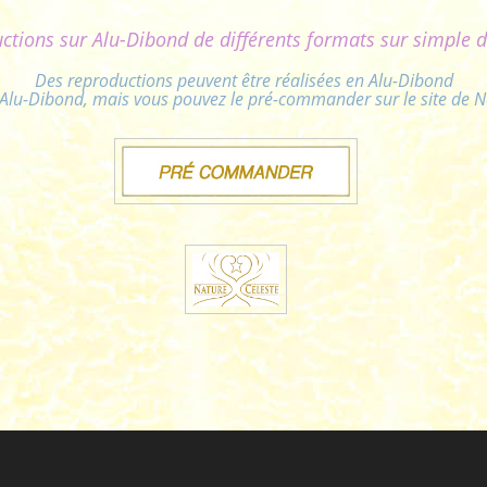
ctions sur Alu-Dibond de différents formats sur simple
Des reproductions peuvent être réalisées en Alu-Dibond
 Alu-Dibond, mais vous pouvez le pré-commander sur le site de 