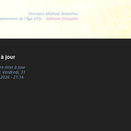
Omraam Mikhaël Aïvanhov
avènement de l'Âge d'Or, -
Editions Prosveta
 à jour
re mise à jour
e:
Vendredi, 31
, 2026 - 21:16