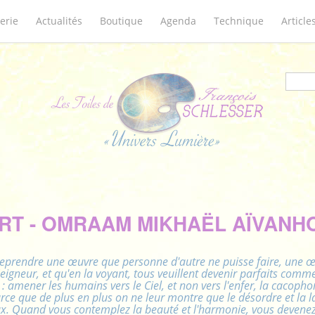
erie
Actualités
Boutique
Agenda
Technique
Article
Form
ART - OMRAAM MIKHAËL AÏVANHOV
reprendre une œuvre que personne d'autre ne puisse faire, une œuv
Seigneur, et qu'en la voyant, tous veuillent devenir parfaits comm
 : amener les humains vers le Ciel, et non vers l'enfer, la cacopho
rce que de plus en plus on ne leur montre que le désordre et la la
eux. Quand vous contemplez la beauté et l'harmonie, vous devenez