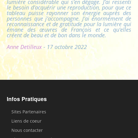
lumière considérable qui s’en dégage. J’ai ressenti
le besoin d’acquérir une reproduction, pour que ce
tableau puisse rayonner son énergie auprès des
personnes que j’accompagne. J’ai énormément de
reconnaissance et de gratitude pour la lumière qui
émane des œuvres de François et ce qu’elles
créent de beau et de bon dans le monde.
Anne Detilleux
- 17 octobre 2022
Infos Pratiques
Sites Partenaires
Liens de coeur
Nous contacter